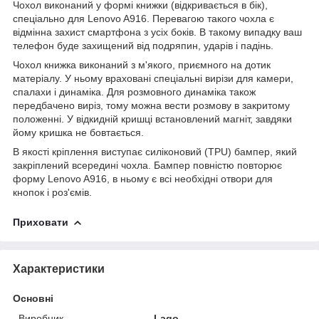
Чохол виконаний у формі книжки (відкривається в бік),
спеціально для Lenovo A916. Перевагою такого чохла є
відмінна захист смартфона з усіх боків. В такому випадку ваш
телефон буде захищений від подряпин, ударів і падінь.
Чохол книжка виконаний з м'якого, приємного на дотик
матеріалу. У ньому враховані спеціальні вирізи для камери,
спалахи і динаміка. Для розмовного динаміка також
передбачено виріз, тому можна вести розмову в закритому
положенні. У відкидній кришці встановлений магніт, завдяки
йому кришка не бовтається.
В якості кріплення виступає силіконовий (TPU) бампер, який
закріплений всередині чохла. Бампер повністю повторює
форму Lenovo A916, в ньому є всі необхідні отвори для
кнопок і роз'ємів.
Приховати
Характеристики
Основні
Виробник
Lago