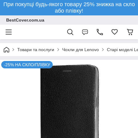
При покупці будь-якого товару 25% знижка на скло
або плівку!
BestCover.com.ua
Товари та послуги
Чохли для Lenovo
Старі моделі L
-25% НА СКЛО/ПЛІВКУ