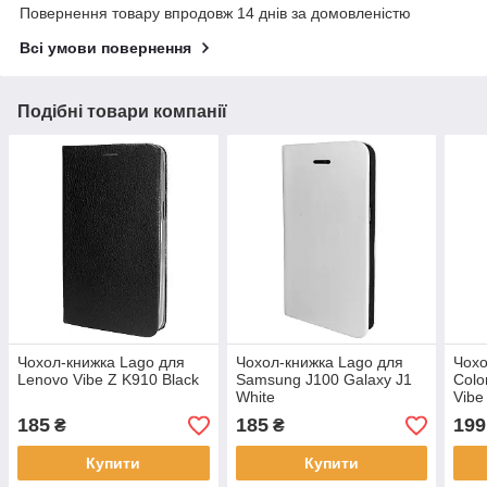
Повернення товару впродовж 14 днів за домовленістю
Всі умови повернення
Подібні товари компанії
Чохол-книжка Lago для
Чохол-книжка Lago для
Чохо
Lenovo Vibe Z K910 Black
Samsung J100 Galaxy J1
Colo
White
Vibe
185
185
199
₴
₴
Купити
Купити