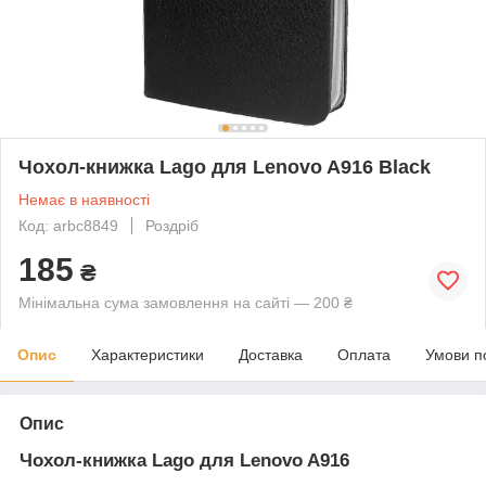
Чохол-книжка Lago для Lenovo A916 Black
Немає в наявності
Код: arbc8849
Роздріб
185
₴
Мінімальна сума замовлення на сайті — 200 ₴
Опис
Характеристики
Доставка
Оплата
Умови п
Опис
Чохол-книжка Lago для Lenovo A916