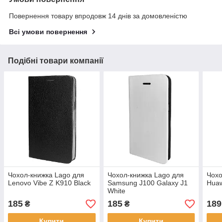
Повернення товару впродовж 14 днів за домовленістю
Всі умови повернення
Подібні товари компанії
Чохол-книжка Lago для
Чохол-книжка Lago для
Чохо
Lenovo Vibe Z K910 Black
Samsung J100 Galaxy J1
Huaw
White
185
185
189
₴
₴
Купити
Купити