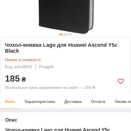
Чохол-книжка Lago для Huawei Ascend Y5c
Black
Немає в наявності
Код: arbc8833
Роздріб
185
₴
Мінімальна сума замовлення на сайті — 200 ₴
Опис
Характеристики
Доставка
Оплата
Умови п
Опис
Чохол-книжка Lago для Huawei Ascend Y5c