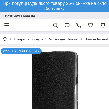
При покупці будь-якого товару 25% знижка на скло
або плівку!
BestCover.com.ua
Товари та послуги
Чохли для Huawei
Huawei Ascend 
-25% НА СКЛО/ПЛІВКУ