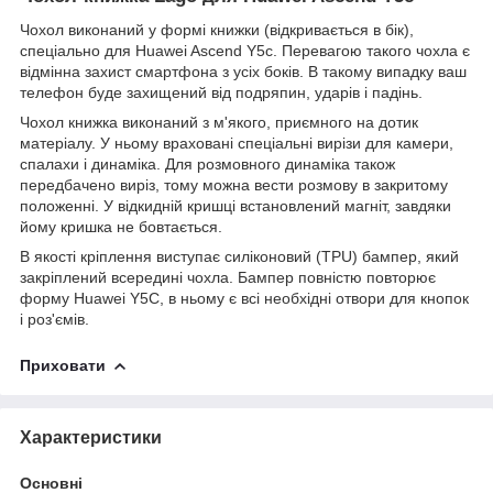
Чохол виконаний у формі книжки (відкривається в бік),
спеціально для Huawei Ascend Y5c
. Перевагою такого чохла є
відмінна захист смартфона з усіх боків. В такому випадку ваш
телефон буде захищений від подряпин, ударів і падінь.
Чохол книжка виконаний з м'якого, приємного на дотик
матеріалу. У ньому враховані спеціальні вирізи для камери,
спалахи і динаміка. Для розмовного динаміка також
передбачено виріз, тому можна вести розмову в закритому
положенні. У відкидній кришці встановлений магніт, завдяки
йому кришка не бовтається.
В якості кріплення виступає силіконовий (TPU) бампер, який
закріплений всередині чохла. Бампер повністю повторює
форму Huawei Y5C, в ньому є всі необхідні отвори для кнопок
і роз'ємів.
Приховати
Характеристики
Основні