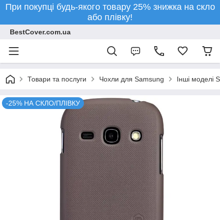
При покупці будь-якого товару 25% знижка на скло
або плівку!
BestCover.com.ua
Товари та послуги
Чохли для Samsung
Інші моделі 
-25% НА СКЛО/ПЛІВКУ