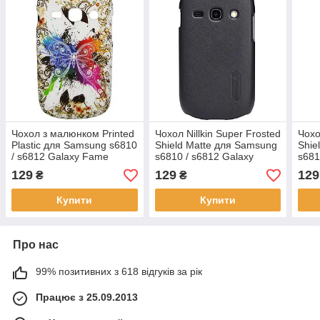
Чохол з малюнком Printed
Чохол Nillkin Super Frosted
Чохо
Plastic для Samsung s6810
Shield Matte для Samsung
Shie
/ s6812 Galaxy Fame
s6810 / s6812 Galaxy
s681
Метелик
Fame Duos Black
Fame
129
129
129
₴
₴
Купити
Купити
Про нас
99% позитивних з 618 відгуків за рік
Працює з 25.09.2013