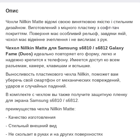
Опис
Чохли Nillkin Matte відомі своєю винятковою якістю і стильним
дизайном. Виготовлений з міцного пластику з
софт-тач
покриттям. Поверхня має особливий рельєф, завдяки якій,
чохол має відмінне зчеплення і не вислизає з рук.
Чехол Nillkin Matte для Samsung s6810 / s6812 Galaxy
Fame (Duos)
идеально повторяет его форму, легко и
надежно крепится к телефону.
Имеется доступ ко всем
разъемам, камере, клавишам и вспышке.
Выносливость пластикового чехла Nillkin, поможет вам
уберечь свой смартфон от механических повреждений,
ударов и случайных падений.
В комплекте с чехлом вы также получите защитную пленку
для экрана Samsung s6810 / s6812.
преимущества чехла Nillkin Matte:
- Качество изготовления
- Стильный внешний вид
- Не скользит в руках и на других поверхностях