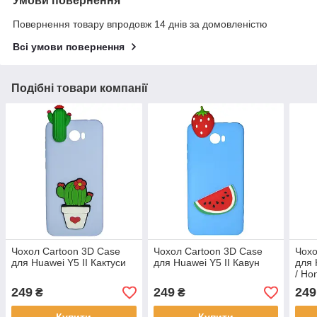
Умови повернення
Повернення товару впродовж 14 днів за домовленістю
Всі умови повернення
Подібні товари компанії
Чохол Cartoon 3D Case
Чохол Cartoon 3D Case
Чохо
для Huawei Y5 II Кактуси
для Huawei Y5 II Кавун
для 
/ Ho
249
249
249
₴
₴