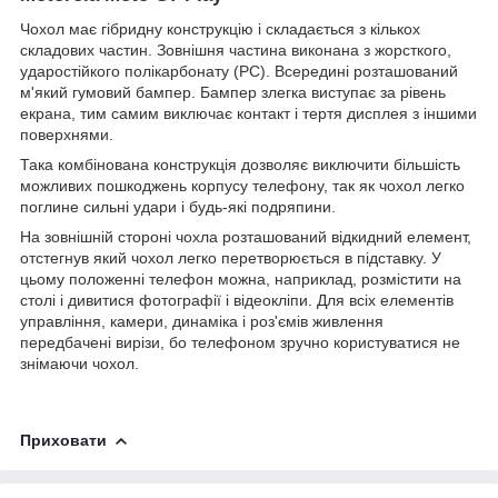
Чохол має гібридну конструкцію і складається з кількох
складових частин. Зовнішня частина виконана з жорсткого,
ударостійкого полікарбонату (PC). Всередині розташований
м'який гумовий бампер. Бампер злегка виступає за рівень
екрана, тим самим виключає контакт і тертя дисплея з іншими
поверхнями.
Така комбінована конструкція дозволяє виключити більшість
можливих пошкоджень корпусу телефону, так як чохол легко
поглине сильні удари і будь-які подряпини.
На зовнішній стороні чохла розташований відкидний елемент,
отстегнув який чохол легко перетворюється в підставку. У
цьому положенні телефон можна, наприклад, розмістити на
столі і дивитися фотографії і відеокліпи. Для всіх елементів
управління, камери, динаміка і роз'ємів живлення
передбачені вирізи, бо телефоном зручно користуватися не
знімаючи чохол.
Приховати