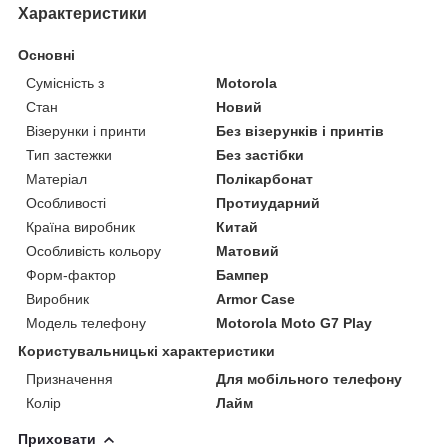
Характеристики
Основні
Сумісність з
Motorola
Стан
Новий
Візерунки і принти
Без візерунків і принтів
Тип застежки
Без застібки
Матеріал
Полікарбонат
Особливості
Протиударний
Країна виробник
Китай
Особливість кольору
Матовий
Форм-фактор
Бампер
Виробник
Armor Case
Модель телефону
Motorola Moto G7 Play
Користувальницькі характеристики
Призначення
Для мобільного телефону
Колір
Лайм
Приховати