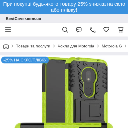
При покупці будь-якого товару 25% знижка на скло
або плівку!
BestCover.com.ua
Товари та послуги
Чохли для Motorola
Motorola G
-25% НА СКЛО/ПЛІВКУ