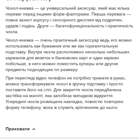
Чохол-книжка ― це універсальний аксесуар, який має кілька
переваг перед іншими форм-факторами. Перша перевага ―
повна захист корпусу і сенсорного дисплея від подряпин,
ударів і падінь. Друге ― багатофункціональність і практичність
чохла.
Чехол-книжка ― очень практичный аксессуар ведь его можно
использовать как бумажник или же как горизонтальную
подставку. Внутри чехла расположено несколько небольших
карманов для визиток и банковских карт и один карман
побольше, в него можно поместить купюры или другие
предметы подходящие по размеру.
При перегляді відео телефон не потрібно тримати в руках,
можна трансформувати чохол в зручну підставку і просто
поставити його на стіл. Для закриття чохла передбачена
застібка на магніті, яка запобігає випадкові відкриття.
Усередині чохла розміщена накладка, повністю повторює
форму телефону, вона ж служить кріпленням до нього.
Приховати