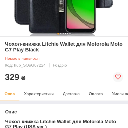
Чохол-книжка Litchie Wallet для Motorola Moto
G7 Play Black
Немає в наявності
Код: hub_SOuG87224
Роздріб
329
₴
Опис
Характеристики
Доставка
Оплата
Умови п
Опис
Чохол-книжка Litchie Wallet для Motorola Moto
G7 Play (USA ver.)