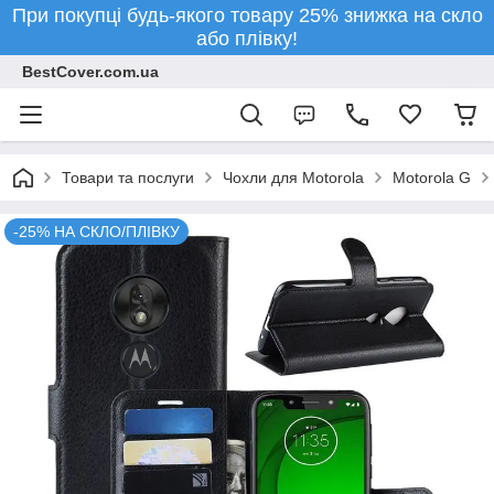
При покупці будь-якого товару 25% знижка на скло
або плівку!
BestCover.com.ua
Товари та послуги
Чохли для Motorola
Motorola G
-25% НА СКЛО/ПЛІВКУ