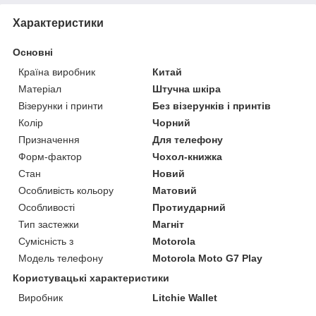
Характеристики
Основні
Країна виробник
Китай
Матеріал
Штучна шкіра
Візерунки і принти
Без візерунків і принтів
Колір
Чорний
Призначення
Для телефону
Форм-фактор
Чохол-книжка
Стан
Новий
Особливість кольору
Матовий
Особливості
Протиударний
Тип застежки
Магніт
Сумісність з
Motorola
Модель телефону
Motorola Moto G7 Play
Користувацькi характеристики
Виробник
Litchie Wallet