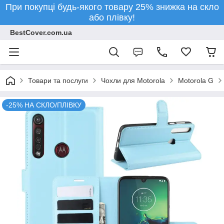
При покупці будь-якого товару 25% знижка на скло
або плівку!
BestCover.com.ua
Товари та послуги
Чохли для Motorola
Motorola G
-25% НА СКЛО/ПЛІВКУ