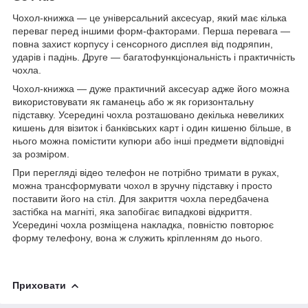
Чохол-книжка ― це універсальний аксесуар, який має кілька
переваг перед іншими форм-факторами. Перша перевага ―
повна захист корпусу і сенсорного дисплея від подряпин,
ударів і падінь. Друге ― багатофункціональність і практичність
чохла.
Чохол-книжка ― дуже практичний аксесуар адже його можна
використовувати як гаманець або ж як горизонтальну
підставку. Усередині чохла розташовано декілька невеликих
кишень для візиток і банківських карт і один кишеню більше, в
нього можна помістити купюри або інші предмети відповідні
за розміром.
При перегляді відео телефон не потрібно тримати в руках,
можна трансформувати чохол в зручну підставку і просто
поставити його на стіл. Для закриття чохла передбачена
застібка на магніті, яка запобігає випадкові відкриття.
Усередині чохла розміщена накладка, повністю повторює
форму телефону, вона ж служить кріпленням до нього.
Приховати