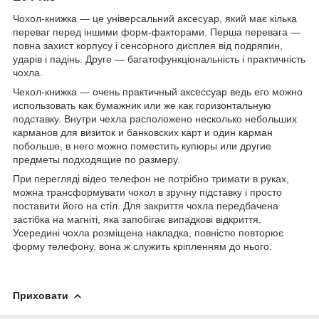
Чохол-книжка ― це універсальний аксесуар, який має кілька
переваг перед іншими форм-факторами. Перша перевага ―
повна захист корпусу і сенсорного дисплея від подряпин,
ударів і падінь. Друге ― багатофункціональність і практичність
чохла.
Чехол-книжка ― очень практичный аксессуар ведь его можно
использовать как бумажник или же как горизонтальную
подставку. Внутри чехла расположено несколько небольших
карманов для визиток и банковских карт и один карман
побольше, в него можно поместить купюры или другие
предметы подходящие по размеру.
При перегляді відео телефон не потрібно тримати в руках,
можна трансформувати чохол в зручну підставку і просто
поставити його на стіл. Для закриття чохла передбачена
застібка на магніті, яка запобігає випадкові відкриття.
Усередині чохла розміщена накладка, повністю повторює
форму телефону, вона ж служить кріпленням до нього.
Приховати