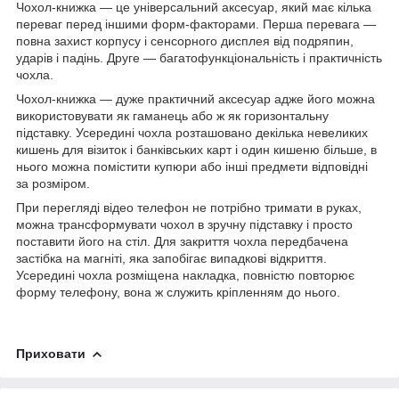
Чохол-книжка ― це універсальний аксесуар, який має кілька
переваг перед іншими форм-факторами. Перша перевага ―
повна захист корпусу і сенсорного дисплея від подряпин,
ударів і падінь. Друге ― багатофункціональність і практичність
чохла.
Чохол-книжка ― дуже практичний аксесуар адже його можна
використовувати як гаманець або ж як горизонтальну
підставку. Усередині чохла розташовано декілька невеликих
кишень для візиток і банківських карт і один кишеню більше, в
нього можна помістити купюри або інші предмети відповідні
за розміром.
При перегляді відео телефон не потрібно тримати в руках,
можна трансформувати чохол в зручну підставку і просто
поставити його на стіл. Для закриття чохла передбачена
застібка на магніті, яка запобігає випадкові відкриття.
Усередині чохла розміщена накладка, повністю повторює
форму телефону, вона ж служить кріпленням до нього.
Приховати