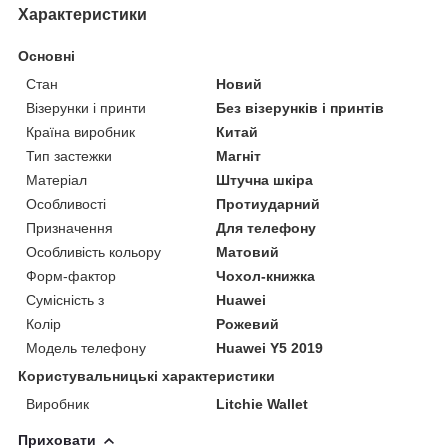
Характеристики
Основні
Стан
Новий
Візерунки і принти
Без візерунків і принтів
Країна виробник
Китай
Тип застежки
Магніт
Матеріал
Штучна шкіра
Особливості
Протиударний
Призначення
Для телефону
Особливість кольору
Матовий
Форм-фактор
Чохол-книжка
Сумісність з
Huawei
Колір
Рожевий
Модель телефону
Huawei Y5 2019
Користувальницькі характеристики
Виробник
Litchie Wallet
Приховати