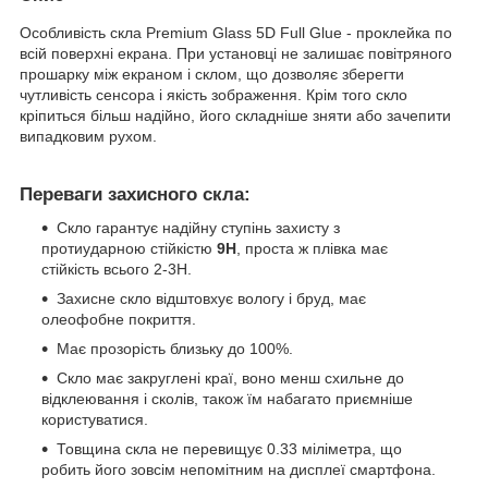
Особливість скла Premium Glass 5D Full Glue - проклейка по
всій поверхні екрана. При установці не залишає повітряного
прошарку між екраном і склом, що дозволяє зберегти
чутливість сенсора і якість зображення. Крім того скло
кріпиться більш надійно, його складніше зняти або зачепити
випадковим рухом.
Переваги захисного скла:
Скло гарантує надійну ступінь захисту з
протиударною стійкістю
9H
, проста ж плівка має
стійкість всього 2-3H.
Захисне скло відштовхує вологу і бруд, має
олеофобне покриття.
Має прозорість близьку до 100%.
Скло має закруглені краї, воно менш схильне до
відклеювання і сколів, також їм набагато приємніше
користуватися.
Товщина скла не перевищує 0.33 міліметра, що
робить його зовсім непомітним на дисплеї смартфона.