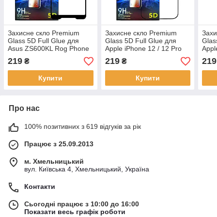
Захисне скло Premium
Захисне скло Premium
Захи
Glass 5D Full Glue для
Glass 5D Full Glue для
Glas
Asus ZS600KL Rog Phone
Apple iPhone 12 / 12 Pro
Appl
Black
Black
219
219
219
₴
₴
Купити
Купити
Про нас
100% позитивних з 619 відгуків за рік
Працює з 25.09.2013
м. Хмельницький
вул. Київська 4, Хмельницький, Україна
Контакти
Сьогодні працює з 10:00 до 16:00
Показати весь графік роботи