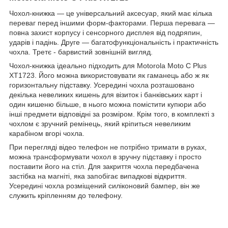
Чохол-книжка ― це універсальний аксесуар, який має кілька
переваг перед іншими форм-факторами. Перша перевага ―
повна захист корпусу і сенсорного дисплея від подряпин,
ударів і падінь. Друге ― багатофункціональність і практичність
чохла. Третє - барвистий зовнішній вигляд.
Чохол-книжка ідеально підходить для Motorola Moto C Plus
XT1723. Його можна використовувати як гаманець або ж як
горизонтальну підставку. Усередині чохла розташовано
декілька невеликих кишень для візиток і банківських карт і
один кишеню більше, в нього можна помістити купюри або
інші предмети відповідні за розміром. Крім того, в комплекті з
чохлом є зручний ремінець, який кріпиться невеликим
карабіном вгорі чохла.
При перегляді відео телефон не потрібно тримати в руках,
можна трансформувати чохол в зручну підставку і просто
поставити його на стіл. Для закриття чохла передбачена
застібка на магніті, яка запобігає випадкові відкриття.
Усередині чохла розміщений силіконовий бампер, він же
служить кріпленням до телефону.