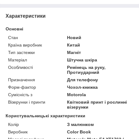
Характеристики
Основні
Стан
Новий
Країна виробник
Китай
Тип застежки
Магніт
Матеріал
Штучна шкіра
Особливості
Ремінець на руку,
Протиударний
Призначення
Для телефону
Форм-фактор
Чохол-книжка
Сумісність з
Motorola
Візерунки і принти
Квітковий принт і рослинні
візерунки
Користувальницькі характеристики
Колір
З малюнком
Виробник
Color Book