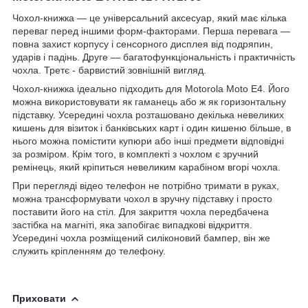
Чохол-книжка ― це універсальний аксесуар, який має кілька
переваг перед іншими форм-факторами. Перша перевага ―
повна захист корпусу і сенсорного дисплея від подряпин,
ударів і падінь. Друге ― багатофункціональність і практичність
чохла. Третє - барвистий зовнішній вигляд.
Чохол-книжка ідеально підходить для Motorola Moto E4. Його
можна використовувати як гаманець або ж як горизонтальну
підставку. Усередині чохла розташовано декілька невеликих
кишень для візиток і банківських карт і один кишеню більше, в
нього можна помістити купюри або інші предмети відповідні
за розміром. Крім того, в комплекті з чохлом є зручний
ремінець, який кріпиться невеликим карабіном вгорі чохла.
При перегляді відео телефон не потрібно тримати в руках,
можна трансформувати чохол в зручну підставку і просто
поставити його на стіл. Для закриття чохла передбачена
застібка на магніті, яка запобігає випадкові відкриття.
Усередині чохла розміщений силіконовий бампер, він же
служить кріпленням до телефону.
Приховати