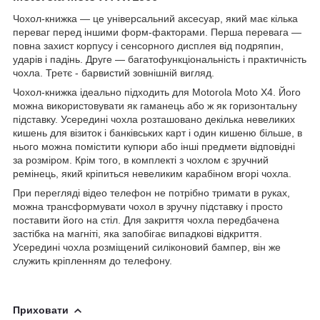
Чохол-книжка ― це універсальний аксесуар, який має кілька
переваг перед іншими форм-факторами. Перша перевага ―
повна захист корпусу і сенсорного дисплея від подряпин,
ударів і падінь. Друге ― багатофункціональність і практичність
чохла. Третє - барвистий зовнішній вигляд.
Чохол-книжка ідеально підходить для Motorola Moto X4. Його
можна використовувати як гаманець або ж як горизонтальну
підставку. Усередині чохла розташовано декілька невеликих
кишень для візиток і банківських карт і один кишеню більше, в
нього можна помістити купюри або інші предмети відповідні
за розміром. Крім того, в комплекті з чохлом є зручний
ремінець, який кріпиться невеликим карабіном вгорі чохла.
При перегляді відео телефон не потрібно тримати в руках,
можна трансформувати чохол в зручну підставку і просто
поставити його на стіл. Для закриття чохла передбачена
застібка на магніті, яка запобігає випадкові відкриття.
Усередині чохла розміщений силіконовий бампер, він же
служить кріпленням до телефону.
Приховати