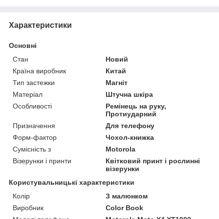
Характеристики
Основні
Стан
Новий
Країна виробник
Китай
Тип застежки
Магніт
Матеріал
Штучна шкіра
Особливості
Ремінець на руку,
Протиударний
Призначення
Для телефону
Форм-фактор
Чохол-книжка
Сумісність з
Motorola
Візерунки і принти
Квітковий принт і рослинні
візерунки
Користувальницькі характеристики
Колір
З малюнком
Виробник
Color Book