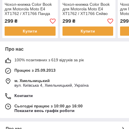
Чохол-книжка Color Book
Чохол-книжка Color Book
Чохо
для Motorola Moto E4
для Motorola Moto E4
для 
XT1762 / XT1766 Панда
XT1762 / XT1766 Сяйво
Moto
299
299
299
₴
₴
Купити
Купити
Про нас
100% позитивних з 619 відгуків за рік
Працює з 25.09.2013
м. Хмельницький
вул. Київська 4, Хмельницький, Україна
Контакти
Сьогодні працює з 10:00 до 16:00
Показати весь графік роботи
Про нас