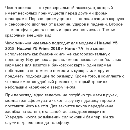
Чехол-книжка ― это универсальный аксессуар, который
имеет несколько преимуществ перед другими форм-
факторами. Первое преимущество ― полная защита корпуса
и сенсорного дисплея от царапин, ударов и падений. Второе
― многофункциональность и практичность чехла. Третье -
красочный внешний вид.
Чехол-книжка идеально подходит для моделей
Huawei Y5
2018
,
Huawei Y5 Prime 2018
и
Honor 7A
. Его можно
использовать как бумажник или же как горизонтальную
подставку. Внутри чехла расположено несколько небольших
карманов для визиток и банковских карт и один карман
побольше, в него можно поместить купюры или другие
предметы подходящие по размеру. Кроме того, в комплекте с
чехлом имеется удобный ремешок, который крепится
небольшим карабином вверху чехла.
При перегляді відео телефон не потрібно тримати в руках,
можна трансформувати чохол в зручну підставку і просто
поставити його на стіл. Для закриття чохла передбачена
застібка на магніті, яка запобігає випадкові відкриття.
Усередині чохла розміщений силіконовий бампер, він же
служить кріпленням до телефону.