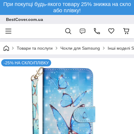
При покупці будь-якого товару 25% знижка на скло
або плівку!
BestCover.com.ua
Товари та послуги
Чохли для Samsung
Інші моделі 
-25% НА СКЛО/ПЛІВКУ