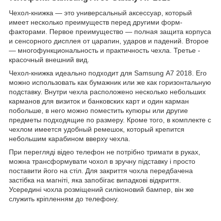
Чехол-книжка ― это универсальный аксессуар, который
имеет несколько преимуществ перед другими форм-
факторами. Первое преимущество ― полная защита корпуса
и сенсорного дисплея от царапин, ударов и падений. Второе
― многофункциональность и практичность чехла. Третье -
красочный внешний вид.
Чехол-книжка идеально подходит для Samsung A7 2018. Его
можно использовать как бумажник или же как горизонтальную
подставку. Внутри чехла расположено несколько небольших
карманов для визиток и банковских карт и один карман
побольше, в него можно поместить купюры или другие
предметы подходящие по размеру. Кроме того, в комплекте с
чехлом имеется удобный ремешок, который крепится
небольшим карабином вверху чехла.
При перегляді відео телефон не потрібно тримати в руках,
можна трансформувати чохол в зручну підставку і просто
поставити його на стіл. Для закриття чохла передбачена
застібка на магніті, яка запобігає випадкові відкриття.
Усередині чохла розміщений силіконовий бампер, він же
служить кріпленням до телефону.