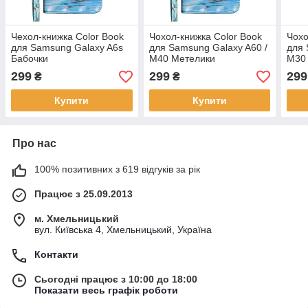
Чехол-книжка Color Book
Чохол-книжка Color Book
Чохо
для Samsung Galaxy A6s
для Samsung Galaxy A60 /
для 
Бабочки
M40 Метелики
M30 
299
299
299
₴
₴
Купити
Купити
Про нас
100% позитивних з 619 відгуків за рік
Працює з 25.09.2013
м. Хмельницький
вул. Київська 4, Хмельницький, Україна
Контакти
Сьогодні працює з 10:00 до 18:00
Показати весь графік роботи