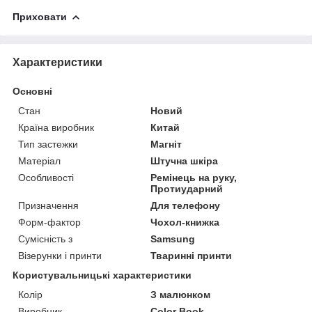
Приховати
Характеристики
Основні
Стан
Новий
Країна виробник
Китай
Тип застежки
Магніт
Матеріал
Штучна шкіра
Особливості
Ремінець на руку,
Протиударний
Призначення
Для телефону
Форм-фактор
Чохол-книжка
Сумісність з
Samsung
Візерунки і принти
Тваринні принти
Користувальницькі характеристики
Колір
З малюнком
Виробник
Color Book