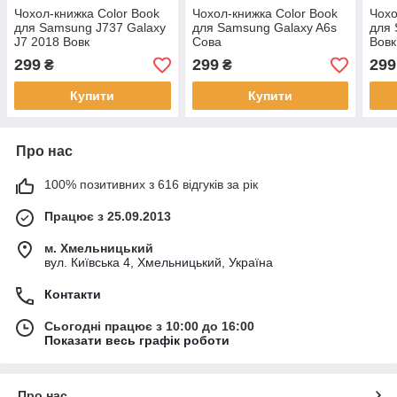
Чохол-книжка Color Book
Чохол-книжка Color Book
Чохо
для Samsung J737 Galaxy
для Samsung Galaxy A6s
для 
J7 2018 Вовк
Сова
Вовк
299
299
299
₴
₴
Купити
Купити
Про нас
100% позитивних з 616 відгуків за рік
Працює з 25.09.2013
м. Хмельницький
вул. Київська 4, Хмельницький, Україна
Контакти
Сьогодні працює з 10:00 до 16:00
Показати весь графік роботи
Про нас