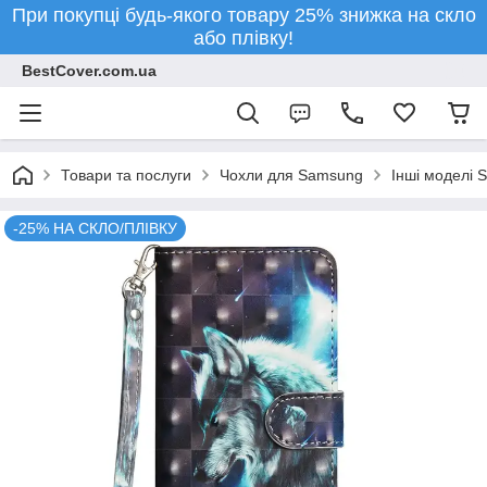
При покупці будь-якого товару 25% знижка на скло
або плівку!
BestCover.com.ua
Товари та послуги
Чохли для Samsung
Інші моделі 
-25% НА СКЛО/ПЛІВКУ