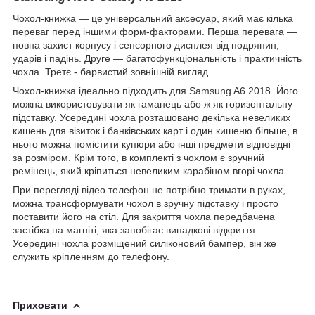
Чохол-книжка ― це універсальний аксесуар, який має кілька
переваг перед іншими форм-факторами. Перша перевага ―
повна захист корпусу і сенсорного дисплея від подряпин,
ударів і падінь. Друге ― багатофункціональність і практичність
чохла. Третє - барвистий зовнішній вигляд.
Чохол-книжка ідеально підходить для Samsung A6 2018. Його
можна використовувати як гаманець або ж як горизонтальну
підставку. Усередині чохла розташовано декілька невеликих
кишень для візиток і банківських карт і один кишеню більше, в
нього можна помістити купюри або інші предмети відповідні
за розміром. Крім того, в комплекті з чохлом є зручний
ремінець, який кріпиться невеликим карабіном вгорі чохла.
При перегляді відео телефон не потрібно тримати в руках,
можна трансформувати чохол в зручну підставку і просто
поставити його на стіл. Для закриття чохла передбачена
застібка на магніті, яка запобігає випадкові відкриття.
Усередині чохла розміщений силіконовий бампер, він же
служить кріпленням до телефону.
Приховати