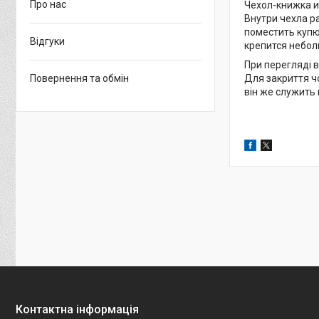
Про нас
Чехол-книжка и
Внутри чехла р
поместить купю
Відгуки
крепится небол
При перегляді в
Повернення та обмін
Для закриття чо
він же служить