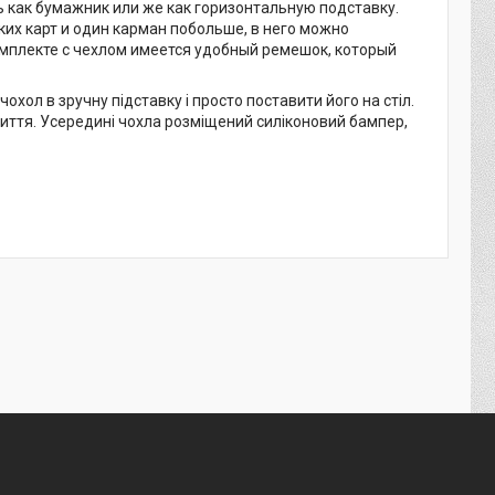
 как бумажник или же как горизонтальную подставку.
их карт и один карман побольше, в него можно
омплекте с чехлом имеется удобный ремешок, который
хол в зручну підставку і просто поставити його на стіл.
криття. Усередині чохла розміщений силіконовий бампер,