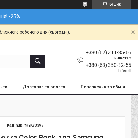
Кошик
ція! -25%
ближчого робочого дня (сьогодні).
+380 (67) 311-85-66
Київстар
+380 (63) 350-32-55
Lifecell
кти
Доставка та оплата
Повернення та обмін
Код:
hub_fHYK83397
ижка Color Book для Samsung