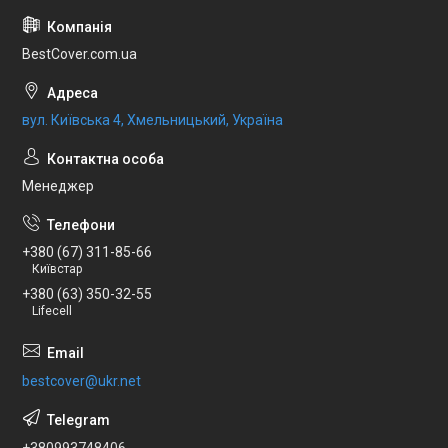
BestCover.com.ua
вул. Київська 4, Хмельницький, Україна
Менеджер
+380 (67) 311-85-66
Київстар
+380 (63) 350-32-55
Lifecell
bestcover@ukr.net
+380993748406