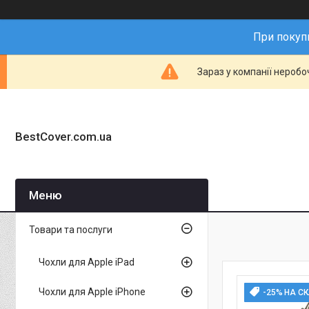
При покупц
Зараз у компанії неробо
BestCover.com.ua
Товари та послуги
Чохли для Apple iPad
Чохли для Apple iPhone
-25% НА С