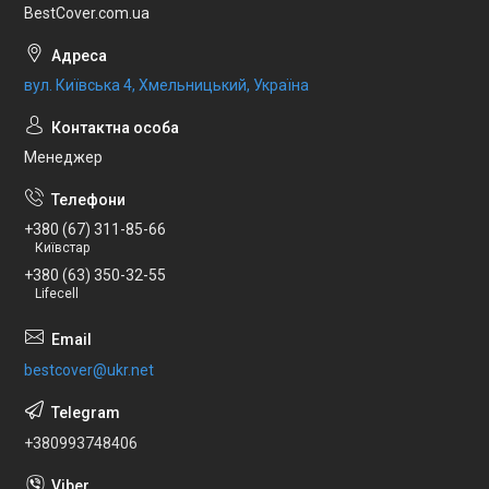
BestCover.com.ua
вул. Київська 4, Хмельницький, Україна
Менеджер
+380 (67) 311-85-66
Київстар
+380 (63) 350-32-55
Lifecell
bestcover@ukr.net
+380993748406