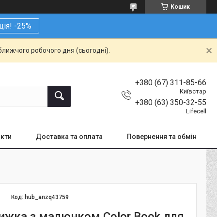
Кошик
ція! -25%
ближчого робочого дня (сьогодні).
+380 (67) 311-85-66
Київстар
+380 (63) 350-32-55
Lifecell
кти
Доставка та оплата
Повернення та обмін
Код:
hub_anzq43759
ижка з малюнком Color Book для