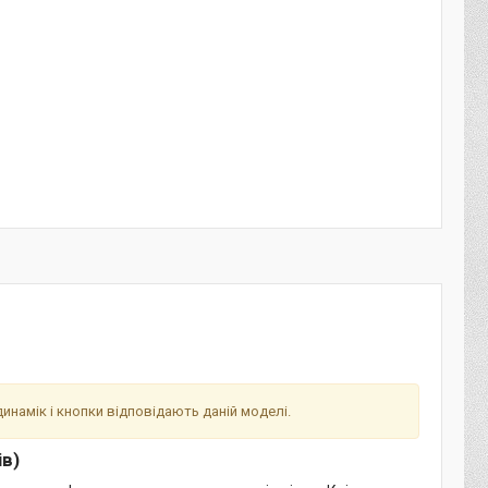
 динамік і кнопки відповідають даній моделі.
ів)