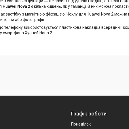
е в собі кілька функцій ― це захист від ударів і падінь, а також на
ля
Huawei Nova 2
є кілька кишень, як у гаманці. В них можна покласти
ає застібку з магнітною фіксацією. Чохлу для Huawei Nova 2 можна
, кліпи або фотографії.
до телефону використовується пластикова накладка всередині чох
 смартфона Хуавей Нова 2.
Графік роботи
Понеділок