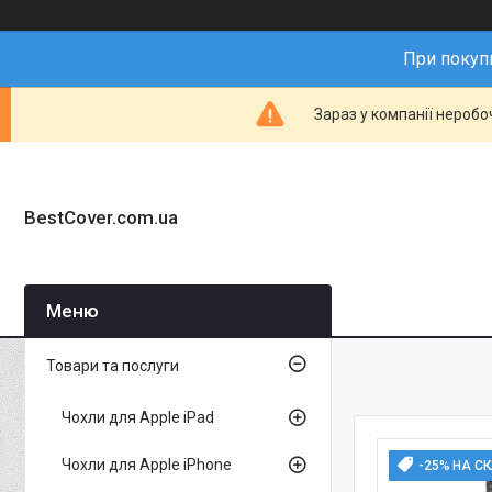
При покупц
Зараз у компанії неробо
BestCover.com.ua
Товари та послуги
Чохли для Apple iPad
Чохли для Apple iPhone
-25% НА С