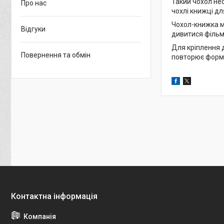
Такий чохол нес
Про нас
чохлі книжці д
Чохол-книжка м
Відгуки
дивитися фільми
Для кріплення 
Повернення та обмін
повторює форму