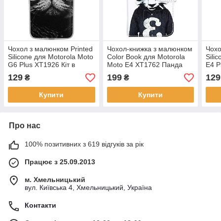
Чохол з малюнком Printed
Чохол-книжка з малюнком
Чохо
Silicone для Motorola Moto
Color Book для Motorola
Sili
G6 Plus XT1926 Кіт в
Moto E4 XT1762 Панда
E4 P
окулярах
129
199
129
₴
₴
Купити
Купити
Про нас
100% позитивних з 619 відгуків за рік
Працює з 25.09.2013
м. Хмельницький
вул. Київська 4, Хмельницький, Україна
Контакти