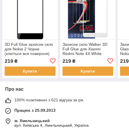
3D Full Glue захисне скло
Захисне скло Walker 3D
Захи
для Nokia 2 Чорне
Full Glue для Xiaomi
Glas
(клеїться вся поверхня)
Redmi Note 4X White
Noki
219
219
219
₴
₴
Купити
Купити
Про нас
100% позитивних з 621 відгука за рік
Працює з 25.09.2013
м. Хмельницький
вул. Київська 4, Хмельницький, Україна