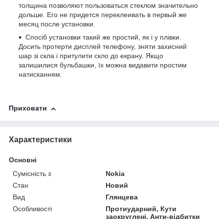
толщина позволяют пользоваться стеклом значительно
дольше. Его не придется переклеивать в первый же
месяц после установки.
Спосіб установки такий же простий, як і у плівки.
Досить протерти дисплей телефону, зняти захисний
шар зі скла і притулити скло до екрану. Якщо
залишилися бульбашки, їх можна видавити простим
натисканням.
Приховати
Характеристики
Основні
Сумісність з
Nokia
Стан
Новий
Вид
Глянцева
Особливості
Протиударний, Кути
заокруглені, Анти-відбитки