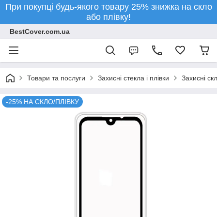
При покупці будь-якого товару 25% знижка на скло
або плівку!
BestCover.com.ua
Товари та послуги
Захисні стекла і плівки
Захисні ск
-25% НА СКЛО/ПЛІВКУ