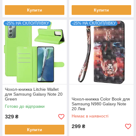
Купити
Купити
-25% НА СКЛО/ПЛІВКУ
-25% НА СКЛО/ПЛІВКУ
Чохол-книжка Litchie Wallet
для Samsung Galaxy Note 20
Green
Чохол-книжка Color Book для
Samsung N980 Galaxy Note
Готово до відправки
20 Лев
329
Немає в наявності
₴
299
₴
Купити