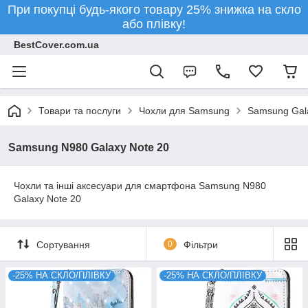
При покупці будь-якого товару 25% знижка на скло
або плівку!
BestCover.com.ua
Товари та послуги
Чохли для Samsung
Samsung Gala
Samsung N980 Galaxy Note 20
Чохли та інші аксесуари для смартфона Samsung N980
Galaxy Note 20
Сортування
0
Фільтри
-25% НА СКЛО/ПЛІВКУ
-25% НА СКЛО/ПЛІВКУ