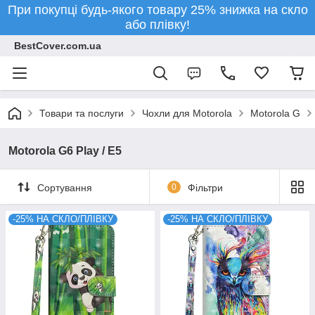
При покупці будь-якого товару 25% знижка на скло
або плівку!
BestCover.com.ua
Товари та послуги
Чохли для Motorola
Motorola G
Motorola G6 Play / E5
Сортування
0
Фільтри
-25% НА СКЛО/ПЛІВКУ
-25% НА СКЛО/ПЛІВКУ