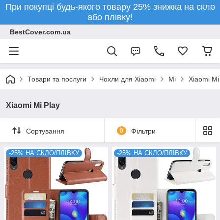
При покупці будь-якого товару 25% знижка на скло
або плівку!
BestCover.com.ua
Товари та послуги
Чохли для Xiaomi
Mi
Xiaomi Mi
Xiaomi Mi Play
Сортування
0
Фільтри
-25% НА СКЛО/ПЛІВКУ
-25% НА СКЛО/ПЛІВКУ