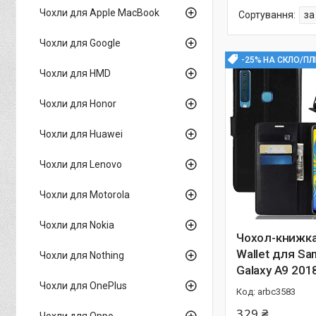
Чохли для Apple MacBook
Чохли для Google
-25% НА СКЛО/ПЛ
Чохли для HMD
Чохли для Honor
Чохли для Huawei
Чохли для Lenovo
Чохли для Motorola
Чохли для Nokia
Чохол-книжка 
Wallet для S
Чохли для Nothing
Galaxy A9 201
Чохли для OnePlus
arbc3583
329 ₴
Чохли для Oppo