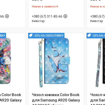
Немає в наявності
Немає в н
-66
+380 (67) 311-85-66
+380 (67)
Київстар
Київстар
ІВКУ
-25% НА СКЛО/ПЛІВКУ
-25% НА 
 Color Book
Чехол-книжка Color Book
Чохол-к
A920 Galaxy
для Samsung A920 Galaxy
для Sam