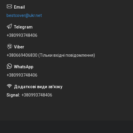
bestcover@ukr.net
+380993748406
+380669406830 (Тільки вхідні повідомлення)
+380993748406
Signal
+380993748406