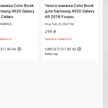
нижка Color Book
Чехол-книжка Color Book
sung A920 Galaxy
для Samsung A920 Galaxy
8 Сяйво
A9 2018 Узоры
Ili88926
hub_ELZE67162
299 ₴
аявності
Немає в наявності
 311-85-66
+380 (67) 311-85-66
Київстар