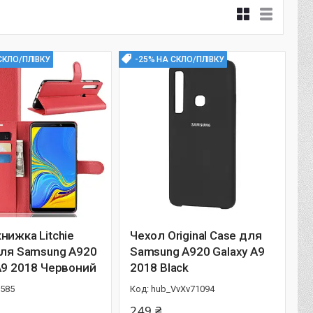
СКЛО/ПЛІВКУ
-25% НА СКЛО/ПЛІВКУ
нижка Litchie
Чехол Original Case для
для Samsung A920
Samsung A920 Galaxy A9
A9 2018 Червоний
2018 Black
3585
hub_VvXv71094
249 ₴