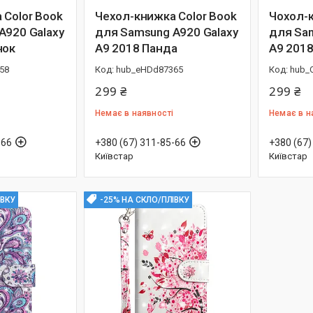
 Color Book
Чехол-книжка Color Book
Чохол-к
A920 Galaxy
для Samsung A920 Galaxy
для Sam
нок
A9 2018 Панда
A9 201
58
hub_eHDd87365
hub_O
299 ₴
299 ₴
Немає в наявності
Немає в н
-66
+380 (67) 311-85-66
+380 (67)
Київстар
Київстар
ІВКУ
-25% НА СКЛО/ПЛІВКУ