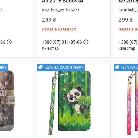
A9 2018 Бабочки
A9 2018
7
hub_ezTh76271
hub_
299 ₴
299 ₴
Немає в наявності
Немає в н
-66
+380 (67) 311-85-66
+380 (67)
Київстар
Київстар
ІВКУ
-25% НА СКЛО/ПЛІВКУ
-25% НА 