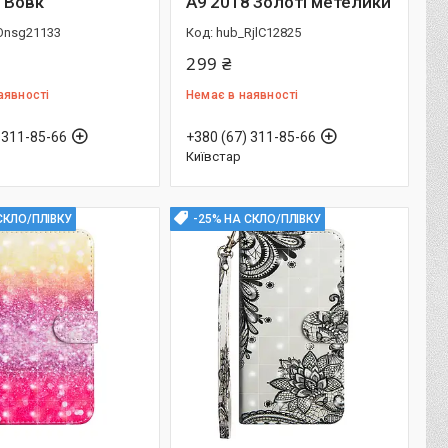
 Вовк
A9 2018 Золоті метелики
Onsg21133
hub_RjlC12825
299 ₴
аявності
Немає в наявності
 311-85-66
+380 (67) 311-85-66
Київстар
СКЛО/ПЛІВКУ
-25% НА СКЛО/ПЛІВКУ