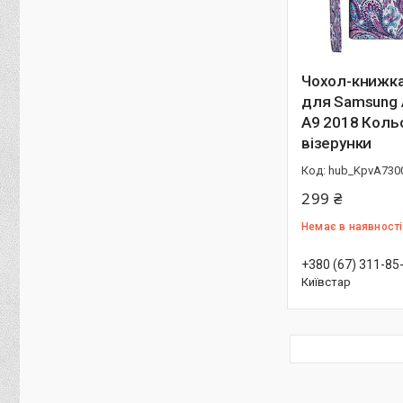
Чохол-книжка
для Samsung 
A9 2018 Коль
візерунки
hub_KpvA730
299 ₴
Немає в наявності
+380 (67) 311-85
Київстар