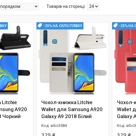
ІВКУ
-25% НА СКЛО/ПЛІВКУ
-25% НА 
Litchie
Чохол-книжка Litchie
Чохол-к
amsung A920
Wallet для Samsung A920
Wallet 
8 Чорний
Galaxy A9 2018 Білий
Galaxy 
arbc3584
arbc
329 ₴
329 ₴