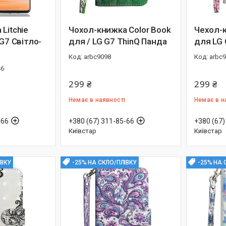
Litchie
Чохол-книжка Color Book
Чехол-к
 G7 Світло-
для / LG G7 ThinQ Панда
для LG 
arbc9098
arbc
46
299 ₴
299 ₴
Немає в наявності
Немає в н
-66
+380 (67) 311-85-66
+380 (67)
Київстар
Київстар
ІВКУ
-25% НА СКЛО/ПЛІВКУ
-25% НА 