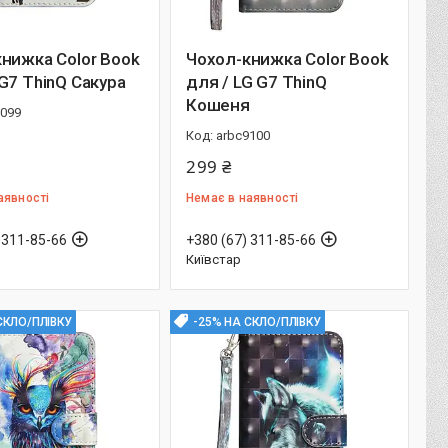
нижка Color Book
Чохол-книжка Color Book
G7 ThinQ Сакура
для / LG G7 ThinQ
Кошеня
9099
arbc9100
299 ₴
аявності
Немає в наявності
 311-85-66
+380 (67) 311-85-66
Київстар
СКЛО/ПЛІВКУ
-25% НА СКЛО/ПЛІВКУ