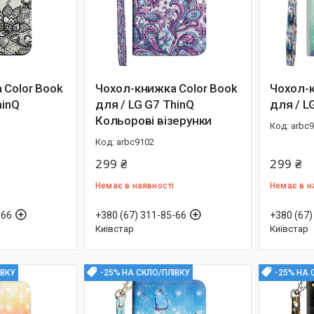
 Color Book
Чохол-книжка Color Book
Чохол-к
hinQ
для / LG G7 ThinQ
для / L
Кольорові візерунки
arbc
arbc9102
299 ₴
299 ₴
Немає в наявності
Немає в н
-66
+380 (67) 311-85-66
+380 (67)
Київстар
Київстар
ІВКУ
-25% НА СКЛО/ПЛІВКУ
-25% НА 