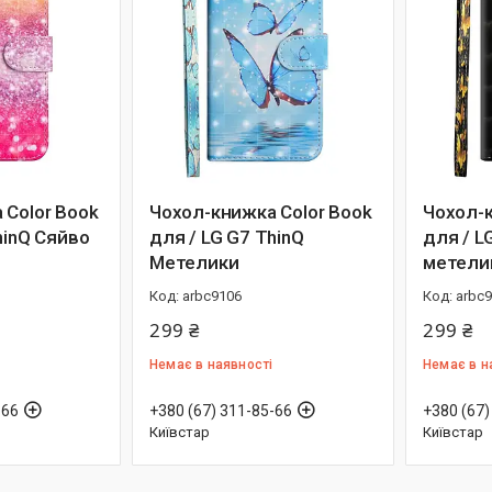
 Color Book
Чохол-книжка Color Book
Чохол-к
hinQ Сяйво
для / LG G7 ThinQ
для / L
Метелики
метели
arbc9106
arbc
299 ₴
299 ₴
Немає в наявності
Немає в н
-66
+380 (67) 311-85-66
+380 (67)
Київстар
Київстар