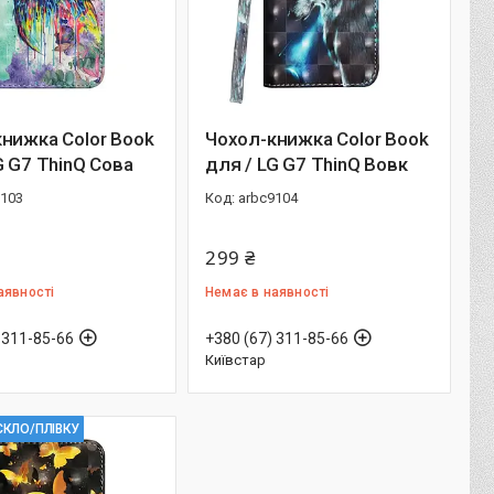
нижка Color Book
Чохол-книжка Color Book
G G7 ThinQ Сова
для / LG G7 ThinQ Вовк
9103
arbc9104
299 ₴
аявності
Немає в наявності
 311-85-66
+380 (67) 311-85-66
Київстар
СКЛО/ПЛІВКУ