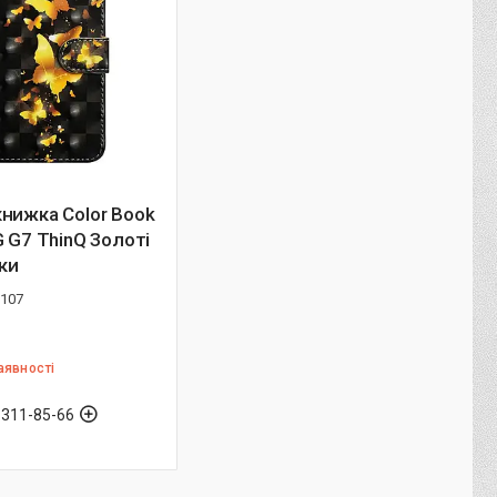
нижка Color Book
G G7 ThinQ Золоті
ки
9107
аявності
 311-85-66