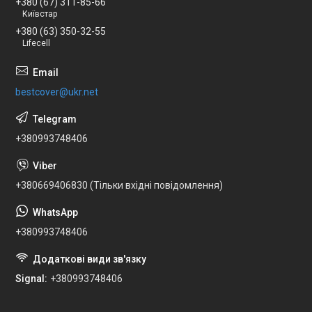
+380 (67) 311-85-66
Київстар
+380 (63) 350-32-55
Lifecell
bestcover@ukr.net
+380993748406
+380669406830 (Тільки вхідні повідомлення)
+380993748406
Signal
+380993748406