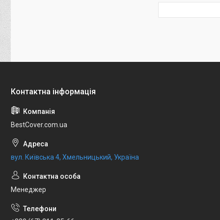
BestCover.com.ua
вул. Київська 4, Хмельницький, Україна
Менеджер