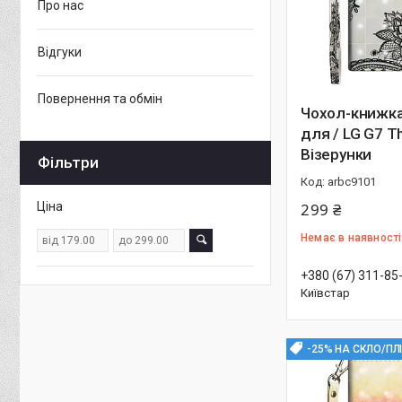
Про нас
Відгуки
Повернення та обмін
Чохол-книжка
для / LG G7 T
Візерунки
Фільтри
arbc9101
Ціна
299 ₴
Немає в наявності
+380 (67) 311-85
Київстар
-25% НА СКЛО/ПЛ