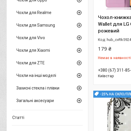
Чохли для Realme
Чохол-книжка 
Wallet для LG
Чохли для Samsung
рожевий
Чохли для Vivo
hub_cvRk592
179 ₴
Чохли для Xiaomi
Немає в наявності
Чохли для ZTE
+380 (67) 311-85
Чохли на інші моделі
Київстар
Захисні стекла і плівки
-25% НА СКЛО/ПЛ
Загальні аксесуари
Статті