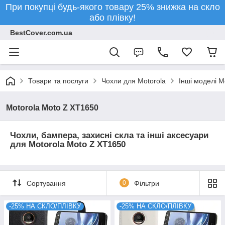
При покупці будь-якого товару 25% знижка на скло
або плівку!
BestCover.com.ua
Товари та послуги
Чохли для Motorola
Інші моделі M
Motorola Moto Z XT1650
Чохли, бампера, захисні скла та інші аксесуари
для Motorola Moto Z XT1650
Сортування
0
Фільтри
-25% НА СКЛО/ПЛІВКУ
-25% НА СКЛО/ПЛІВКУ