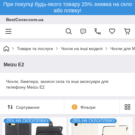
При покупці будь-якого товару 25% знижка на скло
або плівку!
BestCover.com.ua
Товари та послуги
Чохли на інші моделі
Чохли для M
Meizu E2
Чохли, бампера, захисні скла та інші аксесуари для
телефону Meizu E2
Сортування
0
Фільтри
-25% НА СКЛО/ПЛІВКУ
-25% НА СКЛО/ПЛІВКУ