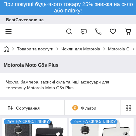
При покупці будь-якого товару 25% знижка на скло
або плівку!
BestCover.com.ua
Товари та послуги
Чохли для Motorola
Motorola G
Motorola Moto G5s Plus
Чохли, бампера, захисні скла та інші аксесуари для
телефону Motorola Moto G5s Plus
Сортування
0
Фільтри
-25% НА СКЛО/ПЛІВКУ
-25% НА СКЛО/ПЛІВКУ