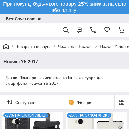
При покупці будь-якого товару 25% знижка на скло
або плівку!
BestCover.com.ua
Товари та послуги
Чохли для Huawei
Huawei Y Serie
Huawei Y5 2017
Чохли, бампера, захисні скла та інші аксесуари для
смартфона Huawei Y5 2017
Сортування
0
Фільтри
-25% НА СКЛО/ПЛІВКУ
-25% НА СКЛО/ПЛІВКУ