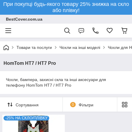
При покупці будь-якого товару 25% знижка на скло
або плівку!
BestCover.com.ua
Товари та послуги
Чохли на інші моделі
Чохли для 
HomTom HT7 / HT7 Pro
Чохли, бампера, захисні скла та інші аксесуари для
телефону HomTom HT7 / HT7 Pro
Сортування
0
Фільтри
-25% НА СКЛО/ПЛІВКУ