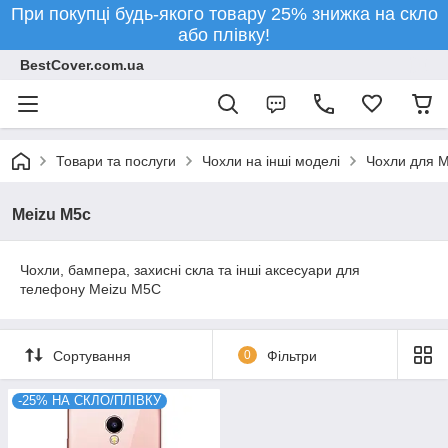
При покупці будь-якого товару 25% знижка на скло
або плівку!
BestCover.com.ua
Товари та послуги
Чохли на інші моделі
Чохли для M
Meizu M5c
Чохли, бампера, захисні скла та інші аксесуари для
телефону Meizu M5C
Сортування
0
Фільтри
-25% НА СКЛО/ПЛІВКУ