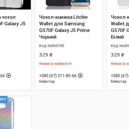
m чохол
Чохол-книжка Litchie
Чохол-к
F Galaxy J5
Wallet для Samsung
Wallet 
G570F Galaxy J5 Prime
G570F G
Чорний
Білий
lwbk0190
lwwh
329 ₴
329 ₴
Немає в наявності
Немає в н
-66
+380 (67) 311-85-66
+380 (67)
Київстар
Київстар
ІВКУ