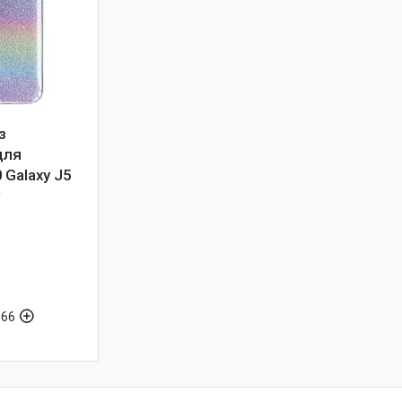
з
для
 Galaxy J5
w
-66