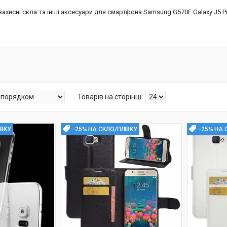
захисні скла та інші аксесуари для смартфона Samsung G570F Galaxy J5 P
ІВКУ
-25% НА СКЛО/ПЛІВКУ
-25% НА 