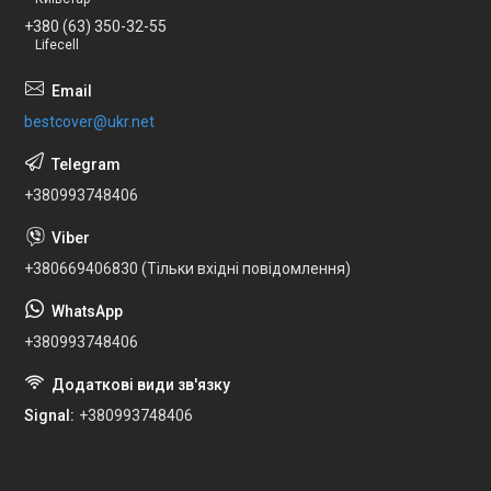
+380 (63) 350-32-55
Lifecell
bestcover@ukr.net
+380993748406
+380669406830 (Тільки вхідні повідомлення)
+380993748406
Signal
+380993748406