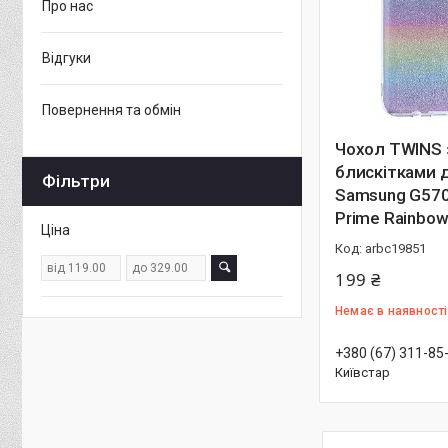
Про нас
Відгуки
Повернення та обмін
Чохол TWINS 
блискітками 
Фільтри
Samsung G570
Prime Rainbo
Ціна
arbc19851
199 ₴
Немає в наявності
+380 (67) 311-85
Київстар