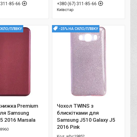
 311-85-66
+380 (67) 311-85-66
Київстар
СКЛО/ПЛІВКУ
-25% НА СКЛО/ПЛІВКУ
книжка Premium
Чохол TWINS з
для Samsung
блискітками для
J5 2016 Marsala
Samsung J510 Galaxy J5
2016 Pink
18960
arbc19852