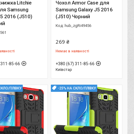
нижка Litchie
Чохол Armor Case для
для Samsung
Samsung Galaxy J5 2016
J5 2016 (J510)
(J510) Чорний
ий
hub_zgRi49456
3561
269 ₴
аявності
Немає в наявності
 311-85-66
+380 (67) 311-85-66
Київстар
СКЛО/ПЛІВКУ
-25% НА СКЛО/ПЛІВКУ