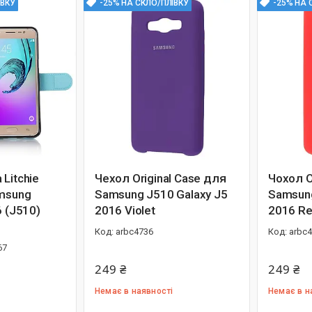
ІВКУ
-25% НА СКЛО/ПЛІВКУ
-25% НА 
Litchie
Чехол Original Case для
Чохол O
amsung
Samsung J510 Galaxy J5
Samsung
6 (J510)
2016 Violet
2016 R
arbc4736
arbc
67
249 ₴
249 ₴
Немає в наявності
Немає в н