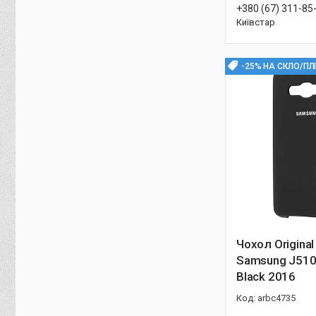
+380 (67) 311-85
Київстар
-25% НА СКЛО/ПЛ
Чохол Origina
Samsung J510 
Black 2016
arbc4735