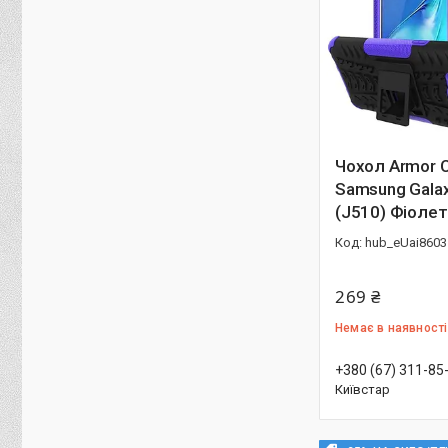
Чохол Armor 
Samsung Galax
(J510) Фіоле
hub_eUai8603
269 ₴
Немає в наявності
+380 (67) 311-85
Київстар