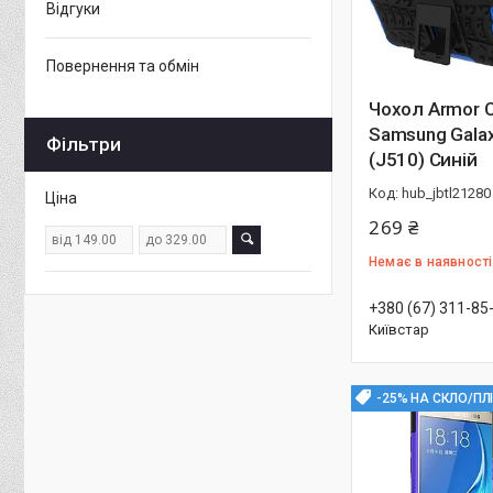
Відгуки
Повернення та обмін
Чохол Armor 
Samsung Galax
Фільтри
(J510) Синій
hub_jbtl21280
Ціна
269 ₴
Немає в наявності
+380 (67) 311-85
Київстар
-25% НА СКЛО/ПЛ