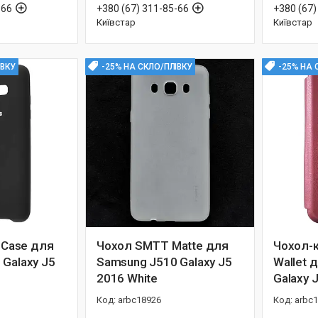
-66
+380 (67) 311-85-66
+380 (67)
Київстар
Київстар
ІВКУ
-25% НА СКЛО/ПЛІВКУ
-25% НА 
l Case для
Чохол SMTT Matte для
Чохол-
Galaxy J5
Samsung J510 Galaxy J5
Wallet 
2016 White
Galaxy 
arbc18926
arbc