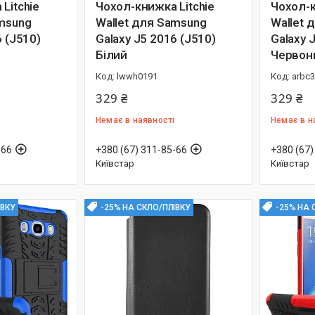
Litchie
Чохол-книжка Litchie
Чохол-к
amsung
Wallet для Samsung
Wallet 
6 (J510)
Galaxy J5 2016 (J510)
Galaxy 
Білий
Червон
lwwh0191
arbc
329 ₴
329 ₴
Немає в наявності
Немає в н
-66
+380 (67) 311-85-66
+380 (67)
Київстар
Київстар
ІВКУ
-25% НА СКЛО/ПЛІВКУ
-25% НА 