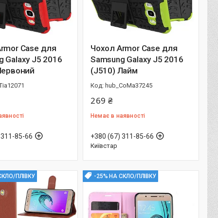
rmor Case для
Чохол Armor Case для
 Galaxy J5 2016
Samsung Galaxy J5 2016
Червоний
(J510) Лайм
Tia12071
hub_CoMa37245
269 ₴
аявності
Немає в наявності
 311-85-66
+380 (67) 311-85-66
Київстар
СКЛО/ПЛІВКУ
-25% НА СКЛО/ПЛІВКУ