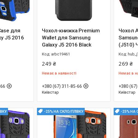
Case для
Чохол-книжка Premium
Чохол A
y J5 2016
Wallet для Samsung
Samsung
Galaxy J5 2016 Black
(J510) 
arbc19461
hub_j
249 ₴
269 ₴
Немає в наявності
Немає в н
-66
+380 (67) 311-85-66
+380 (67)
Київстар
Київстар
ІВКУ
-25% НА СКЛО/ПЛІВКУ
-25% НА 