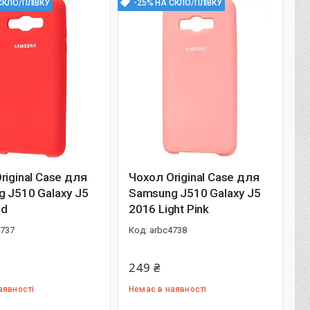
СКЛО/ПЛІВКУ
-25% НА СКЛО/ПЛІВКУ
riginal Case для
Чохол Original Case для
 J510 Galaxy J5
Samsung J510 Galaxy J5
ed
2016 Light Pink
4737
arbc4738
249 ₴
аявності
Немає в наявності