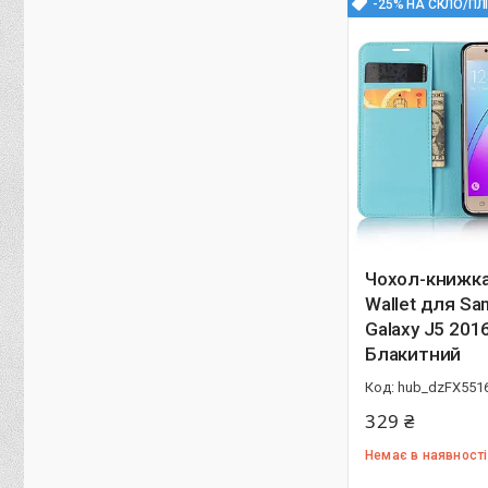
-25% НА СКЛО/ПЛ
Чохол-книжка 
Wallet для S
Galaxy J5 201
Блакитний
hub_dzFX551
329 ₴
Немає в наявності