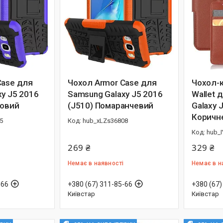
Case для
Чохол Armor Case для
Чохол-к
y J5 2016
Samsung Galaxy J5 2016
Wallet 
товий
(J510) Помаранчевий
Galaxy 
Коричн
5
hub_xLZs36808
hub_
269 ₴
329 ₴
Немає в наявності
Немає в н
-66
+380 (67) 311-85-66
+380 (67)
Київстар
Київстар