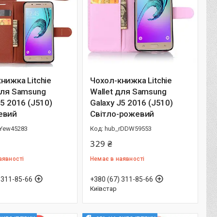
нижка Litchie
Чохол-книжка Litchie
для Samsung
Wallet для Samsung
J5 2016 (J510)
Galaxy J5 2016 (J510)
евий
Світло-рожевий
IYew45283
hub_rDDW59553
329 ₴
аявності
Немає в наявності
 311-85-66
+380 (67) 311-85-66
Київстар