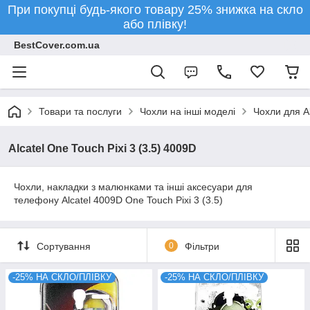
При покупці будь-якого товару 25% знижка на скло
або плівку!
BestCover.com.ua
Товари та послуги
Чохли на інші моделі
Чохли для Al
Alcatel One Touch Pixi 3 (3.5) 4009D
Чохли, накладки з малюнками та інші аксесуари для
телефону Alcatel
4009D
One Touch Pixi 3 (3.5)
Сортування
0
Фільтри
-25% НА СКЛО/ПЛІВКУ
-25% НА СКЛО/ПЛІВКУ