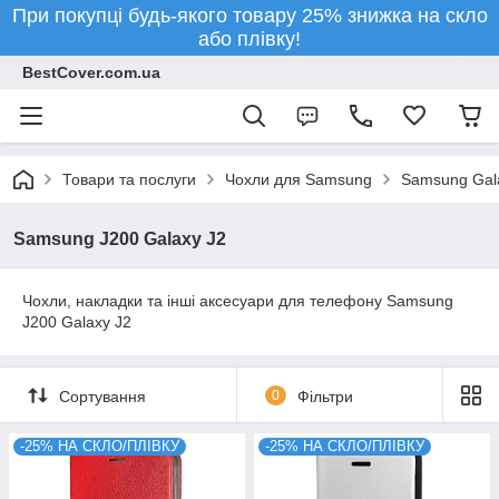
При покупці будь-якого товару 25% знижка на скло
або плівку!
BestCover.com.ua
Товари та послуги
Чохли для Samsung
Samsung Gala
Samsung J200 Galaxy J2
Чохли, накладки та інші аксесуари для телефону Samsung
J200 Galaxy J2
Сортування
0
Фільтри
-25% НА СКЛО/ПЛІВКУ
-25% НА СКЛО/ПЛІВКУ