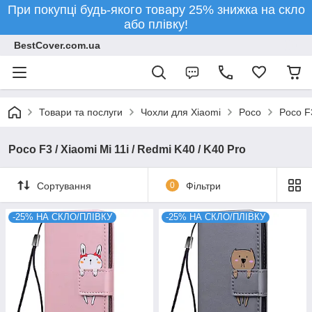
При покупці будь-якого товару 25% знижка на скло
або плівку!
BestCover.com.ua
Товари та послуги
Чохли для Xiaomi
Poco
Poco F3
Poco F3 / Xiaomi Mi 11i / Redmi K40 / K40 Pro
Сортування
0
Фільтри
-25% НА СКЛО/ПЛІВКУ
-25% НА СКЛО/ПЛІВКУ