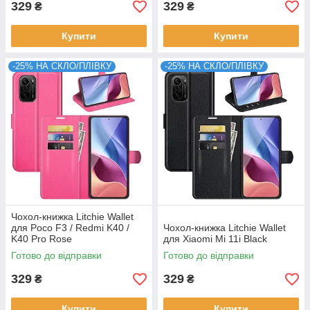
329
329
₴
₴
Купити
Купити
-25% НА СКЛО/ПЛІВКУ
-25% НА СКЛО/ПЛІВКУ
Чохол-книжка Litchie Wallet
для Poco F3 / Redmi K40 /
Чохол-книжка Litchie Wallet
K40 Pro Rose
для Xiaomi Mi 11i Black
Готово до відправки
Готово до відправки
329
329
₴
₴
Купити
Купити